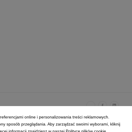
referencjami online i personalizowania treści reklamowych.
ony sposób przeglądania. Aby zarządzać swoimi wyborami, kliknij
ej informacji znajdziesz w naszej Polityce plików cookie.