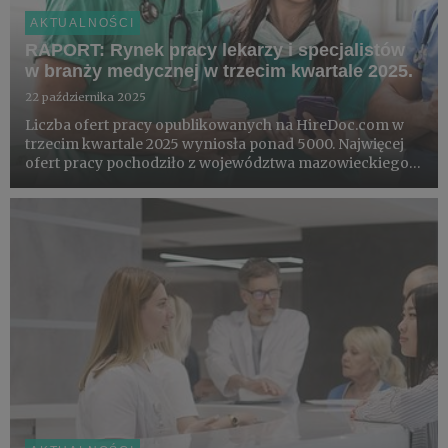
AKTUALNOŚCI
RAPORT: Rynek pracy lekarzy i specjalistów
w branży medycznej w trzecim kwartale 2025.
22 października 2025
Liczba ofert pracy opublikowanych na HireDoc.com w
trzecim kwartale 2025 wyniosła ponad 5000. Najwięcej
ofert pracy pochodziło z województwa mazowieckiego, a
najczęściej poszukiwaną grupą byli - analogicznie jak w
poprzednich kwartałach - “lekarze bez specjalizacji”.