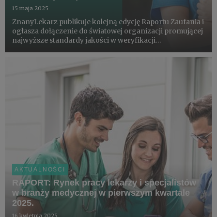
15 maja 2025
ZnanyLekarz publikuje kolejną edycję Raportu Zaufania i
ogłasza dołączenie do światowej organizacji promującej
najwyższe standardy jakości w weryfikacji
internetowych komentarzy - Coalition For Trusted
Opinions.
AKTUALNOŚCI
RAPORT: Rynek pracy lekarzy i specjalistów
w branży medycznej w pierwszym kwartale
2025.
16 kwietnia 2025