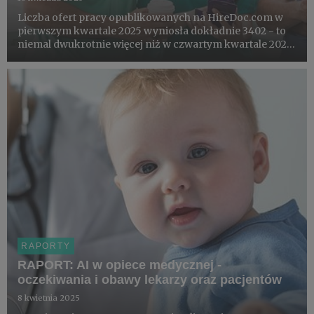
Liczba ofert pracy opublikowanych na HireDoc.com w
pierwszym kwartale 2025 wyniosła dokładnie 3402 - to
niemal dwukrotnie więcej niż w czwartym kwartale 2024.
Wzrost widoczny jest we wszystkich specjalizacjach i
województwach - co wskazuje na równomiernie rosnące
zapotr...
RAPORTY
RAPORT: AI w opiece medycznej -
oczekiwania i obawy lekarzy oraz pacjentów
8 kwietnia 2025