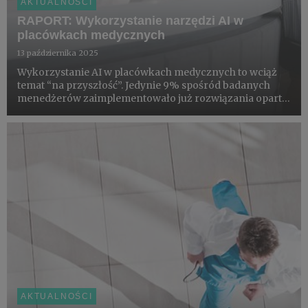
AKTUALNOŚCI
RAPORT: Wykorzystanie narzędzi AI w
placówkach medycznych
13 października 2025
Wykorzystanie AI w placówkach medycznych to wciąż
temat “na przyszłość”. Jedynie 9% spośród badanych
menedżerów zaimplementowało już rozwiązania oparte
o AI w swoich miejscach pracy. Jednocześnie, jak wynika
z raportu “Wykorzystanie narzędzi AI w placówkach
medycznych” z...
AKTUALNOŚCI