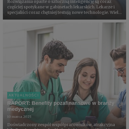
Rozwiązania oparte o sztuczną inteligencję są coraz
częściej spotykane w gabinetach lekarskich. Lekarze i
specjaliści coraz chętniej testują nowe technologie. Wielu
z nich ma świadomość, że sztuczna inteligencja może
znacząco usprawnić codzienną pracę i odciążyć ich w
pr...
AKTUALNOŚCI
RAPORT: Benefity pozafinansowe w branży
medycznej
10 marca 2025
Doświadczony zespół współpracowników, atrakcyjna