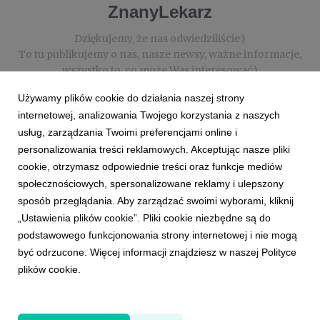
ZnanyLekarz
Dziękujemy, że nas odwiedziliście:)
To tu publikujemy o nas, nasze newsy, ważne informacje,
wszystko to, co może Was interesować:)
Zachęcamy do korzystania i kontaktu z nami:)
Używamy plików cookie do działania naszej strony
internetowej, analizowania Twojego korzystania z naszych
usług, zarządzania Twoimi preferencjami online i
personalizowania treści reklamowych. Akceptując nasze pliki
cookie, otrzymasz odpowiednie treści oraz funkcje mediów
społecznościowych, spersonalizowane reklamy i ulepszony
sposób przeglądania. Aby zarządzać swoimi wyborami, kliknij
Magdalena Kuskowska
„Ustawienia plików cookie”. Pliki cookie niezbędne są do
Head of Communication & PR
podstawowego funkcjonowania strony internetowej i nie mogą
ZnanyLekarz.pl
być odrzucone. Więcej informacji znajdziesz w naszej Polityce
magdalena.kuskowska@docplanner.com
plików cookie.
Powered by