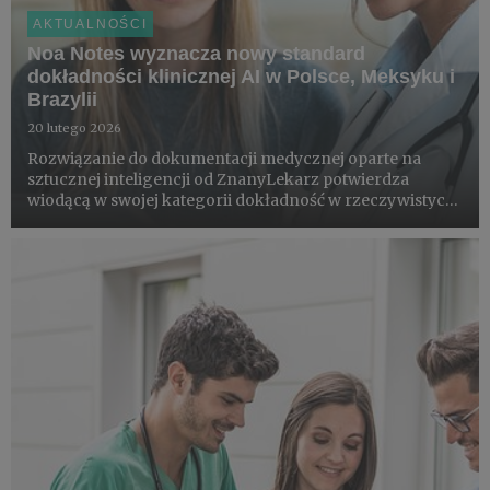
AKTUALNOŚCI
Noa Notes wyznacza nowy standard
dokładności klinicznej AI w Polsce, Meksyku i
Brazylii
20 lutego 2026
Rozwiązanie do dokumentacji medycznej oparte na
sztucznej inteligencji od ZnanyLekarz potwierdza
wiodącą w swojej kategorii dokładność w rzeczywistych
warunkach klinicznych, wzmacniając zaufanie,
bezpieczeństwo i skalowalność AI w ochronie zdrowia.