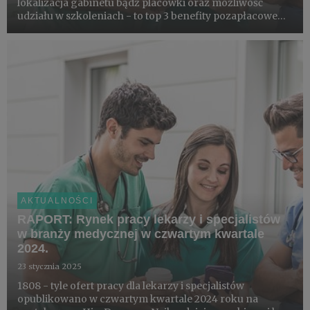
lokalizacja gabinetu bądź placówki oraz możliwość
udziału w szkoleniach - to top 3 benefity pozapłacowe
pojawiające się w ofertach pracy skierowanych do
lekarzy i specjalistów w branży medycznej. Portal
HireDoc.com przeana...
AKTUALNOŚCI
RAPORT: Rynek pracy lekarzy i specjalistów
w branży medycznej w czwartym kwartale
2024.
23 stycznia 2025
1808 - tyle ofert pracy dla lekarzy i specjalistów
opublikowano w czwartym kwartale 2024 roku na