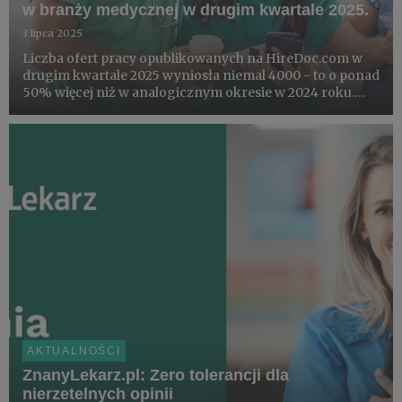
w branży medycznej w drugim kwartale 2025.
3 lipca 2025
Liczba ofert pracy opublikowanych na HireDoc.com w
drugim kwartale 2025 wyniosła niemal 4000 - to o ponad
50% więcej niż w analogicznym okresie w 2024 roku.
Najwięcej ofert pracy pochodziło z województwa
mazowieckiego, a najczęściej poszukiwaną grupą byli
“lekarze bez sp...
AKTUALNOŚCI
ZnanyLekarz.pl: Zero tolerancji dla
nierzetelnych opinii