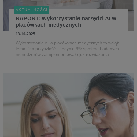
AKTUALNOŚCI
RAPORT: Wykorzystanie narzędzi AI w
placówkach medycznych
13-10-2025
Wykorzystanie AI w placówkach medycznych to wciąż
temat “na przyszłość”. Jedynie 9% spośród badanych
menedżerów zaimplementowało już rozwiązania
oparte o AI w swoich miejscach pracy. Jednocześnie,
jak wynika z raportu “Wykorzystanie narzędzi AI w
placówkach medycznych” z...