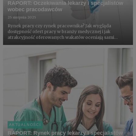
RAPORT: Oczekiwania lekarzy i specjalistów
wobec pracodawców
25 sierpnia 2025
Rynek pracy czy rynek pracownika? Jak wygląda
dostępność ofert pracy w branży medycznej i jak
atrakcyjność oferowanych wakatów oceniają sami
specjaliści? Co sprawia, że medycy są skłonni rozważyć
zmianę miejsca zatrudnienia i na ile w tym wszystkim
ważni są pacjenci?
AKTUALNOŚCI
RAPORT: Rynek pracy lekarzy i specjalistów