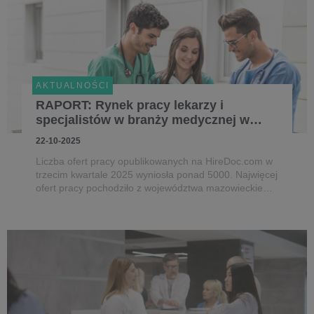
AKTUALNOŚCI
RAPORT: Rynek pracy lekarzy i
specjalistów w branży medycznej w
trzecim kwartale 2025.
22-10-2025
Liczba ofert pracy opublikowanych na HireDoc.com w
trzecim kwartale 2025 wyniosła ponad 5000. Najwięcej
ofert pracy pochodziło z województwa mazowieckiego,
a najczęściej poszukiwaną grupą byli - analogicznie
jak w poprzednich kwartałach - “lekarze bez
specjalizacji”.