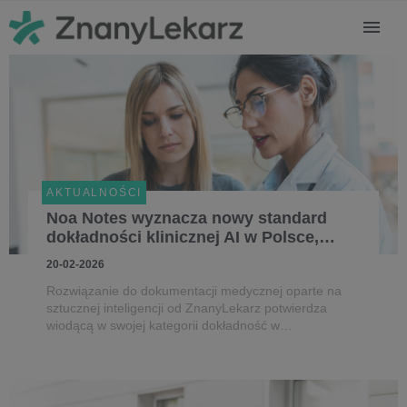
AKTUALNOŚCI
Noa Notes wyznacza nowy standard
dokładności klinicznej AI w Polsce,
Meksyku i Brazylii
20-02-2026
Rozwiązanie do dokumentacji medycznej oparte na
sztucznej inteligencji od ZnanyLekarz potwierdza
wiodącą w swojej kategorii dokładność w
rzeczywistych warunkach klinicznych, wzmacniając
zaufanie, bezpieczeństwo i skalowalność AI w
ochronie zdrowia.