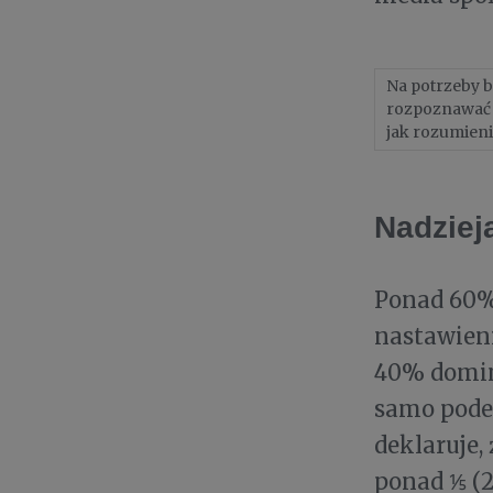
Na potrzeby b
rozpoznawać w
jak rozumien
Nadziej
Ponad 60
nastawien
40% dominu
samo pode
deklaruje,
ponad ⅕ (2