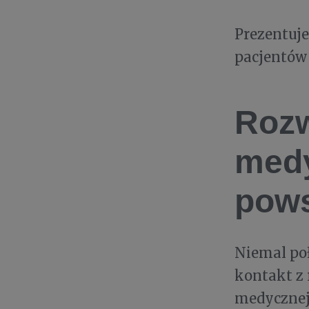
Prezentuje
pacjentów
Rozw
medy
pows
Niemal poł
kontakt z 
medycznej.