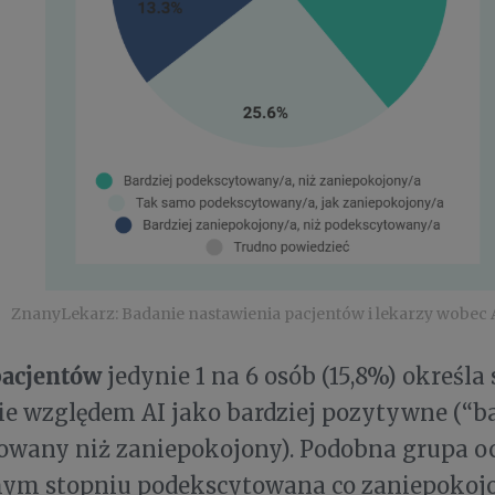
ZnanyLekarz: Badanie nastawienia pacjentów i lekarzy wobec 
pacjentów
jedynie 1 na 6 osób (15,8%) określa
e względem AI jako bardziej pozytywne (“ba
wany niż zaniepokojony). Podobna grupa oce
ym stopniu podekscytowana co zaniepokojo