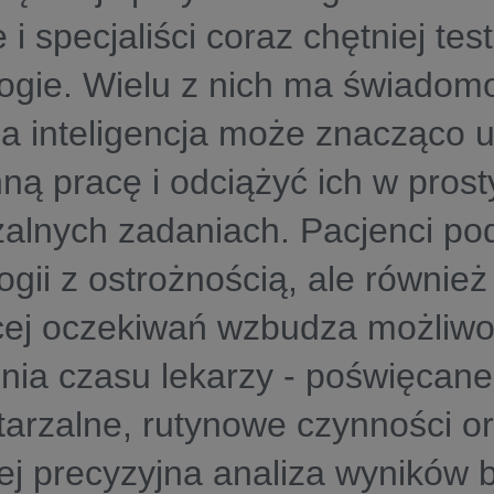
 i specjaliści coraz chętniej te
ogie. Wielu z nich ma świadom
a inteligencja może znacząco 
ną pracę i odciążyć ich w prost
zalnych zadaniach. Pacjenci p
ogii z ostrożnością, ale również
cej oczekiwań wzbudza możliw
nia czasu lekarzy - poświęcan
arzalne, rutynowe czynności o
iej precyzyjna analiza wyników