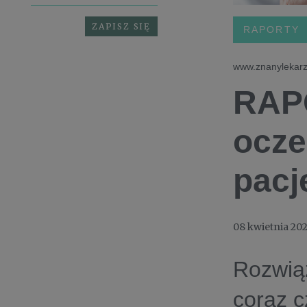
RAPORTY
www.znanylekarz
RAPO
ocze
pacj
08 kwietnia 20
Rozwiąz
coraz c