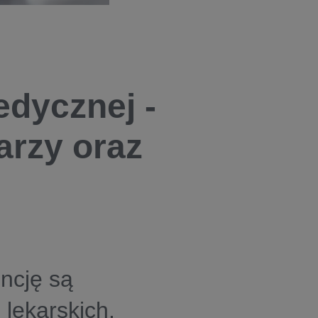
dycznej -
arzy oraz
encję są
 lekarskich.