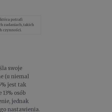
która potrafi
h zadaniach, takich
h czynności.
śla swoje
e (u niemal
% jest tak
e 13% osób
enie, jednak
ego nastawienia.