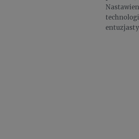
Nastawieni
technologi
entuzjast