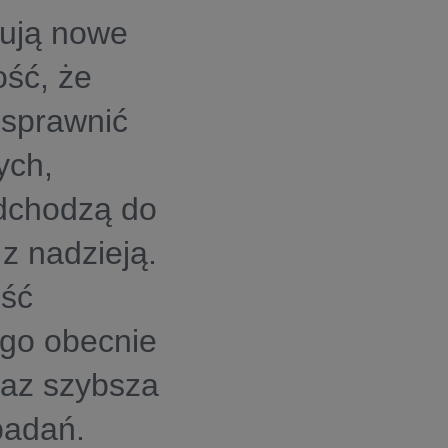
stują nowe
ość, że
usprawnić
ych,
odchodzą do
 z nadzieją.
ość
ego obecnie
raz szybsza
 badań.