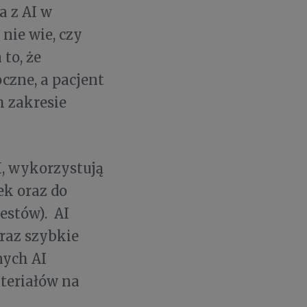
a z AI w
nie wie, czy
to, że
zne, a pacjent
m zakresie
AI, wykorzystują
k oraz do
estów). AI
raz szybkie
nych AI
teriałów na