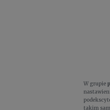
W grupie
nastawieni
podekscyto
takim sam