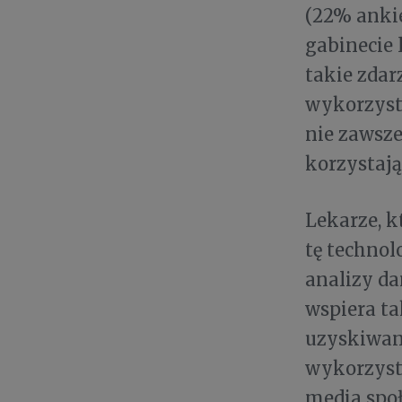
(22% ankie
gabinecie 
takie zdar
wykorzyst
nie zawsze
korzystają 
Lekarze, k
tę techno
analizy da
wspiera t
uzyskiwani
wykorzyst
media spo