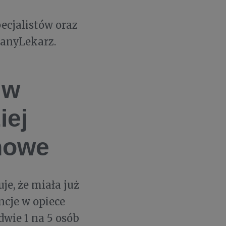
ecjalistów oraz
nanyLekarz.
 w
iej
nowe
je, że miała już
ncje w opiece
dwie 1 na 5 osób