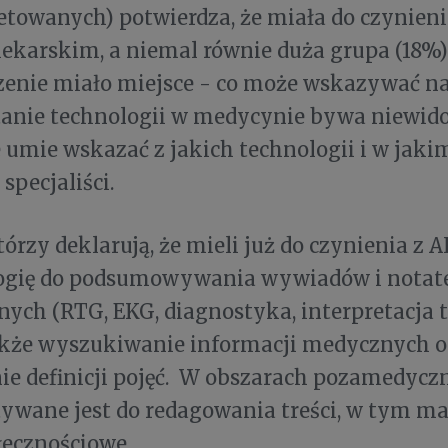
towanych) potwierdza, że miała do czynieni
lekarskim, a niemal równie duża grupa (18%) 
zenie miało miejsce - co może wskazywać na 
anie technologii w medycynie bywa niewidoc
 umie wskazać z jakich technologii i w jaki
specjaliści.
tórzy deklarują, że mieli już do czynienia z 
logię do podsumowywania wywiadów i notate
nych (RTG, EKG, diagnostyka, interpretacja t
akże wyszukiwanie informacji medycznych o
e definicji pojęć. W obszarach pozamedycz
ywane jest do redagowania treści, w tym ma
łecznościowe.