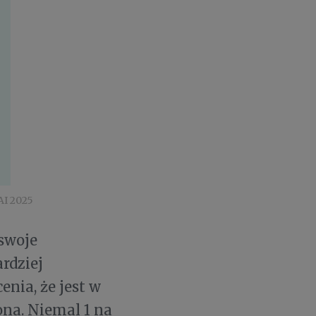
AI 2025
 swoje
rdziej
nia, że jest w
na. Niemal 1 na