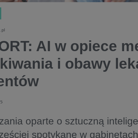
.pl
RT: AI w opiece me
kiwania i obawy lek
entów
25
ania oparte o sztuczną intelig
zęściej spotykane w gabinetach