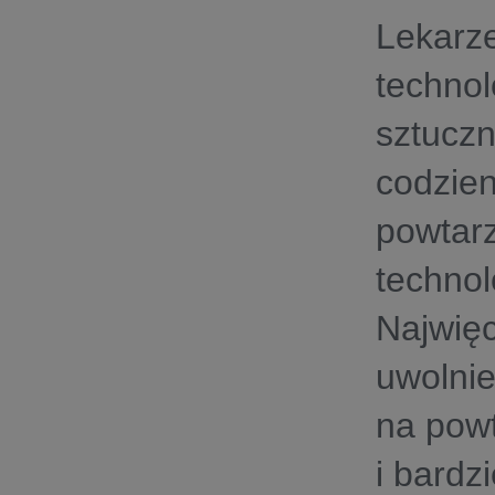
Lekarze
technol
sztuczn
codzien
powtar
technol
Najwię
uwolnie
na powt
i bardz