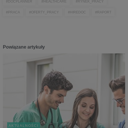
#DOCPLANNER
#HEALTHCARE
#RYNEK_PRACY
#PRACA
#OFERTY_PRACY
#HIREDOC
#RAPORT
Powiązane artykuły
AKTUALNOŚCI