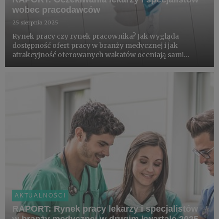
wobec pracodawców
25 sierpnia 2025
Rynek pracy czy rynek pracownika? Jak wygląda
dostępność ofert pracy w branży medycznej i jak
atrakcyjność oferowanych wakatów oceniają sami
specjaliści? Co sprawia, że medycy są skłonni rozważyć
zmianę miejsca zatrudnienia i na ile w tym wszystkim
ważni są pacjenci?
AKTUALNOŚCI
RAPORT: Rynek pracy lekarzy i specjalistów