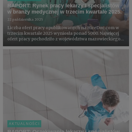
RAPORT: Rynek pracy lekarzy i specjalistów
w branży medycznej w trzecim kwartale 2025.
22 października 2025
Liczba ofert pracy opublikowanych na HireDoc.com w
trzecim kwartale 2025 wyniosła ponad 5000. Najwięcej
ofert pracy pochodziło z województwa mazowieckiego, a
najczęściej poszukiwaną grupą byli - analogicznie jak w
poprzednich kwartałach - “lekarze bez specjalizacji”.
AKTUALNOŚCI
RAPORT: Oczekiwania lekarzy i specjalistów