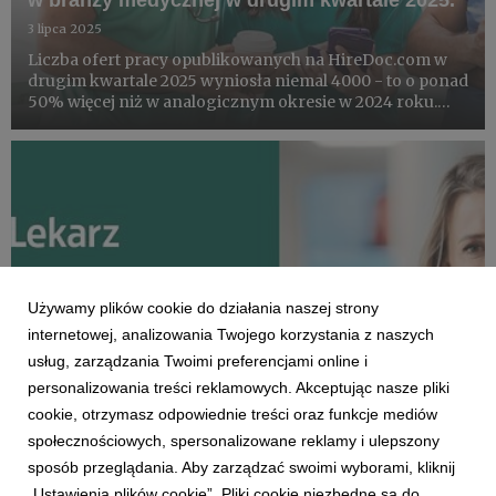
w branży medycznej w drugim kwartale 2025.
3 lipca 2025
Liczba ofert pracy opublikowanych na HireDoc.com w
drugim kwartale 2025 wyniosła niemal 4000 - to o ponad
50% więcej niż w analogicznym okresie w 2024 roku.
Najwięcej ofert pracy pochodziło z województwa
mazowieckiego, a najczęściej poszukiwaną grupą byli
“lekarze bez sp...
Używamy plików cookie do działania naszej strony
internetowej, analizowania Twojego korzystania z naszych
usług, zarządzania Twoimi preferencjami online i
personalizowania treści reklamowych. Akceptując nasze pliki
cookie, otrzymasz odpowiednie treści oraz funkcje mediów
AKTUALNOŚCI
społecznościowych, spersonalizowane reklamy i ulepszony
ZnanyLekarz.pl: Zero tolerancji dla
sposób przeglądania. Aby zarządzać swoimi wyborami, kliknij
nierzetelnych opinii
„Ustawienia plików cookie”. Pliki cookie niezbędne są do