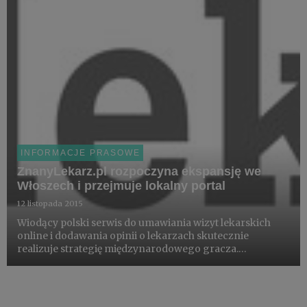
INFORMACJE PRASOWE
ZnanyLekarz.pl rozpoczyna ekspansję we
Włoszech i przejmuje lokalny portal
12 listopada 2015
Wiodący polski serwis do umawiania wizyt lekarskich
online i dodawania opinii o lekarzach skutecznie
realizuje strategię międzynarodowego gracza.
Błyskawicznie zdobywa nowe rynki, tym razem ma
ambicje na Włochy. Właśnie stał się właścicielem
lokalnego gracza na rynku den...