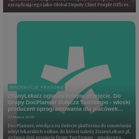
zarządzającego jako Global Deputy Chief People Officer.
INFORMACJE PRASOWE
ZnanyLekarz ogłasza kolejne przejęcie. Do
Grupy DocPlanner dołącza TuoTempo - włoski
producent oprogramowania dla placówek
medycznych i szpitali.
22 marca 2020
DocPlanner, wiodąca na świecie platforma do umawiania
wizyt lekarskich online, do której należy ZnanyLekarz.pl,
ogłasza dziś przejęcie firmy TuoTempo - wiodącego