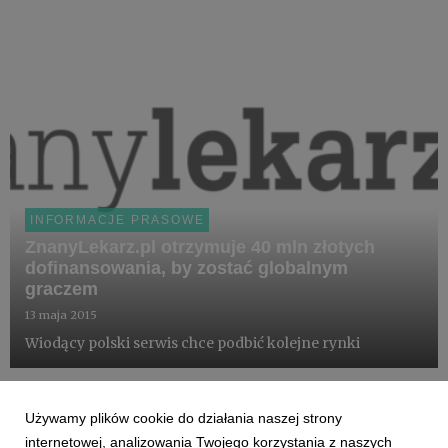
INFORMACJE PRASOWE
ZnanyLekarz.pl otrzymuje 40 mln złotych
dofinansowania, by zostać globalnym
graczem
13 maja 2015
Wiodący polski serwis chce podbić kolejne rynki
Używamy plików cookie do działania naszej strony
internetowej, analizowania Twojego korzystania z naszych