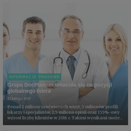
telewizyjnych, serwisach VoD i Internecie potrwa
przynajmniej do maja 2018 ...
INFORMACJE PRASOWE
Grupa DocPlanner umacnia się na pozycji
globalnego lidera
27 lutego 2017
Ponad 2 miliony umówionych wizyt, 5 milionów profili
lekarzy i specjalistów, 2,5 miliona opinii oraz 155%-owy
wzrost liczby klientów w 2016 r. Takimi wynikami może
się pochwalić DocPlanner, jedna z największych platform
łączących lekarzy i pacjentów.