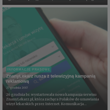
europejskiego dostawcy rozwiązań CRM (Customer
Relationship Management. czyli „zarządzanie relacjami z
klient...
INFORMACJE PRASOWE
ZnanyLekarz rusza z telewizyjną kampanią
reklamową
27 grudnia 2017
26 grudnia br. wystartowała nowa kampania serwisu
ZnanyLekarz.pl, która zachęca Polaków do umawiania
wizyt lekarskich przez Internet. Komunikacja
prowadzona w największych ogólnopolskich stacjach