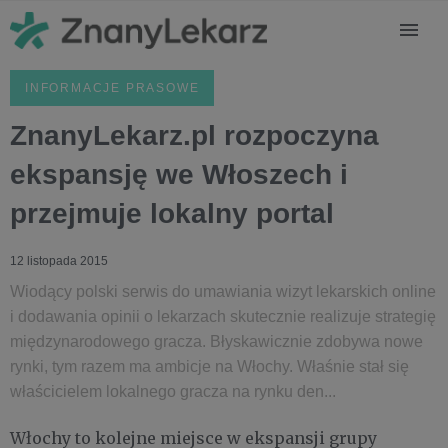
INFORMACJE PRASOWE
ZnanyLekarz.pl rozpoczyna
ekspansję we Włoszech i
przejmuje lokalny portal
12 listopada 2015
Wiodący polski serwis do umawiania wizyt lekarskich online
i dodawania opinii o lekarzach skutecznie realizuje strategię
międzynarodowego gracza. Błyskawicznie zdobywa nowe
rynki, tym razem ma ambicje na Włochy. Właśnie stał się
właścicielem lokalnego gracza na rynku den...
Włochy to kolejne miejsce w ekspansji grupy