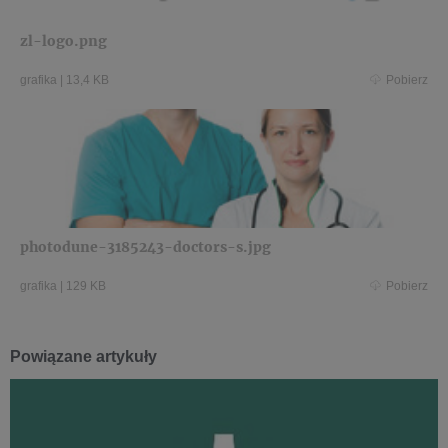
zl-logo.png
grafika
|
13,4 KB
Pobierz
photodune-3185243-doctors-s.jpg
grafika
|
129 KB
Pobierz
Powiązane artykuły