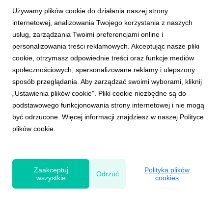
Używamy plików cookie do działania naszej strony
internetowej, analizowania Twojego korzystania z naszych
usług, zarządzania Twoimi preferencjami online i
personalizowania treści reklamowych. Akceptując nasze pliki
cookie, otrzymasz odpowiednie treści oraz funkcje mediów
INFORMACJE PRASOWE
społecznościowych, spersonalizowane reklamy i ulepszony
ZnanyLekarz rusza z telewizyjną kampanią
sposób przeglądania. Aby zarządzać swoimi wyborami, kliknij
reklamową
„Ustawienia plików cookie”. Pliki cookie niezbędne są do
27 grudnia 2017
podstawowego funkcjonowania strony internetowej i nie mogą
26 grudnia br. wystartowała nowa kampania serwisu
być odrzucone. Więcej informacji znajdziesz w naszej Polityce
ZnanyLekarz.pl, która zachęca Polaków do umawiania
plików cookie.
wizyt lekarskich przez Internet. Komunikacja
prowadzona w największych ogólnopolskich stacjach
telewizyjnych, serwisach VoD i Internecie potrwa
przynajmniej do maja 2018 ...
Zaakceptuj
Polityka plików
Odrzuć
wszystkie
cookies
Powered by