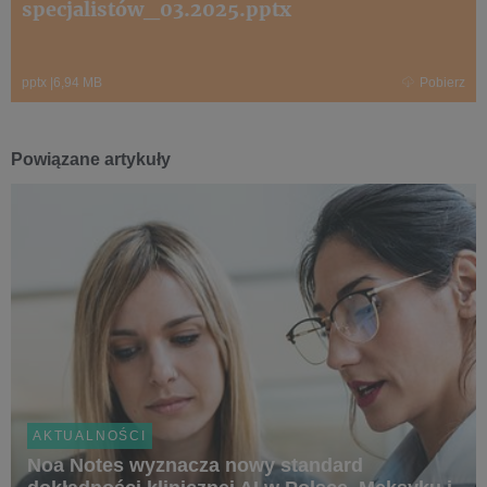
specjalistów_03.2025.pptx
pptx
|
6,94 MB
Pobierz
Powiązane artykuły
AKTUALNOŚCI
Noa Notes wyznacza nowy standard