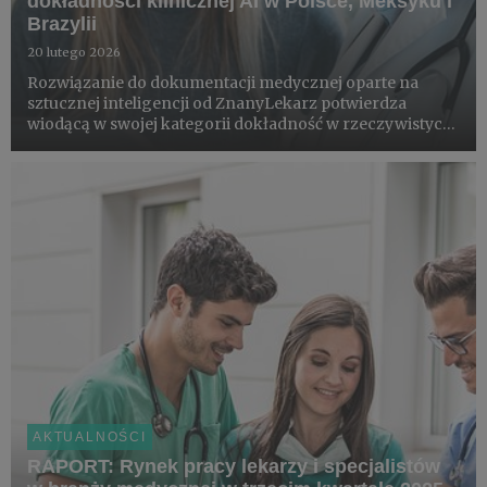
dokładności klinicznej AI w Polsce, Meksyku i
Brazylii
20 lutego 2026
Rozwiązanie do dokumentacji medycznej oparte na
sztucznej inteligencji od ZnanyLekarz potwierdza
wiodącą w swojej kategorii dokładność w rzeczywistych
warunkach klinicznych, wzmacniając zaufanie,
bezpieczeństwo i skalowalność AI w ochronie zdrowia.
AKTUALNOŚCI
RAPORT: Rynek pracy lekarzy i specjalistów