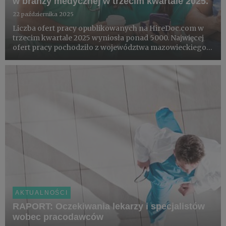
w branży medycznej w trzecim kwartale 2025.
22 października 2025
Liczba ofert pracy opublikowanych na HireDoc.com w
trzecim kwartale 2025 wyniosła ponad 5000. Najwięcej
ofert pracy pochodziło z województwa mazowieckiego, a
najczęściej poszukiwaną grupą byli - analogicznie jak w
poprzednich kwartałach - “lekarze bez specjalizacji”.
AKTUALNOŚCI
RAPORT: Oczekiwania lekarzy i specjalistów
wobec pracodawców