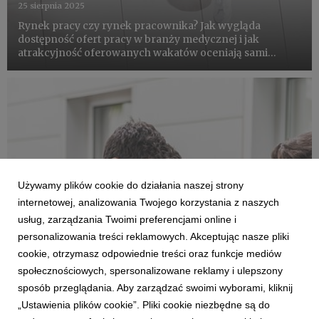
25 sierpnia 2025
Rynek pracy czy rynek pracownika? Jak wygląda
dostępność ofert pracy w branży medycznej i jak
atrakcyjność oferowanych wakatów oceniają sami
specjaliści? Co sprawia, że medycy są skłonni rozważyć
zmianę miejsca zatrudnienia i na ile w tym wszystkim
ważni są pacjenci?
Używamy plików cookie do działania naszej strony
internetowej, analizowania Twojego korzystania z naszych
usług, zarządzania Twoimi preferencjami online i
personalizowania treści reklamowych. Akceptując nasze pliki
cookie, otrzymasz odpowiednie treści oraz funkcje mediów
AKTUALNOŚCI
społecznościowych, spersonalizowane reklamy i ulepszony
RAPORT: Rynek pracy lekarzy i specjalistów
sposób przeglądania. Aby zarządzać swoimi wyborami, kliknij
w branży medycznej w drugim kwartale 2025.
„Ustawienia plików cookie”. Pliki cookie niezbędne są do
3 lipca 2025