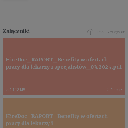
Załączniki
Pobierz wszystkie
HireDoc_RAPORT_Benefity w ofertach
pracy dla lekarzy i specjalistów_03.2025.pdf
pdf
|
4,12 MB
Pobierz
HireDoc_RAPORT_Benefity w ofertach
pracy dla lekarzy i