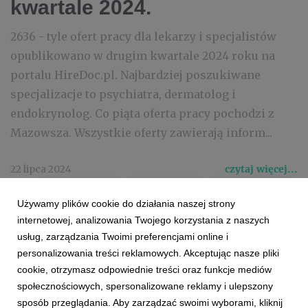
kwartale 2024.
2636 - tyle ofert pracy dla lekarzy i specjalistów
opublikowano w drugim kwartale 2024 roku na
portalu HireDoc.pl. Najbardziej poszukiwane
specjalizacje to psychiatra, dermatolog i
endokrynolog. Co piąta oferta pracy pochodzi z
Mazowsza. Wszystkie oferty zawierają inform...
22 lipca 2024
czytaj więcej...
#DOCPLANNER
#HEALTHCARE
#RYNEK_PRACY
Używamy plików cookie do działania naszej strony
#PRACA
#OFERTY_PRACY
#HIREDOC
#RAPORT
internetowej, analizowania Twojego korzystania z naszych
usług, zarządzania Twoimi preferencjami online i
personalizowania treści reklamowych. Akceptując nasze pliki
cookie, otrzymasz odpowiednie treści oraz funkcje mediów
społecznościowych, spersonalizowane reklamy i ulepszony
sposób przeglądania. Aby zarządzać swoimi wyborami, kliknij