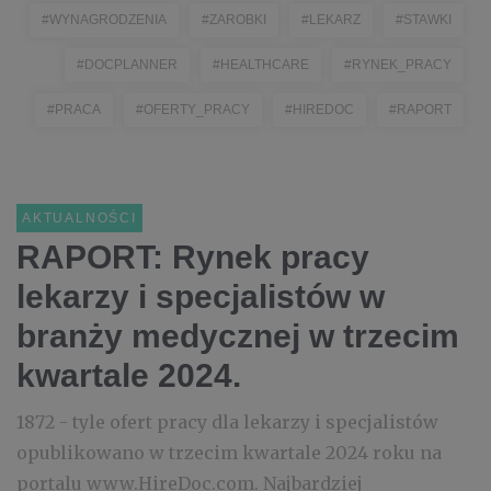
#WYNAGRODZENIA
#ZAROBKI
#LEKARZ
#STAWKI
#DOCPLANNER
#HEALTHCARE
#RYNEK_PRACY
#PRACA
#OFERTY_PRACY
#HIREDOC
#RAPORT
AKTUALNOŚCI
RAPORT: Rynek pracy
lekarzy i specjalistów w
branży medycznej w trzecim
kwartale 2024.
1872 - tyle ofert pracy dla lekarzy i specjalistów
opublikowano w trzecim kwartale 2024 roku na
portalu www.HireDoc.com. Najbardziej