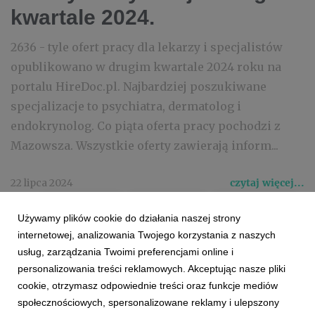
kwartale 2024.
2636 - tyle ofert pracy dla lekarzy i specjalistów
opublikowano w drugim kwartale 2024 roku na
portalu HireDoc.pl. Najbardziej poszukiwane
specjalizacje to psychiatra, dermatolog i
endokrynolog. Co piąta oferta pracy pochodzi z
Mazowsza. Wszystkie oferty zawierają inform...
22 lipca 2024
czytaj więcej...
#DOCPLANNER
#HEALTHCARE
#RYNEK_PRACY
Używamy plików cookie do działania naszej strony
#PRACA
#OFERTY_PRACY
#HIREDOC
#RAPORT
internetowej, analizowania Twojego korzystania z naszych
usług, zarządzania Twoimi preferencjami online i
personalizowania treści reklamowych. Akceptując nasze pliki
cookie, otrzymasz odpowiednie treści oraz funkcje mediów
społecznościowych, spersonalizowane reklamy i ulepszony