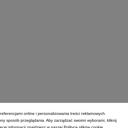
referencjami online i personalizowania treści reklamowych.
ony sposób przeglądania. Aby zarządzać swoimi wyborami, kliknij
ej informacji znajdziesz w naszej Polityce plików cookie.