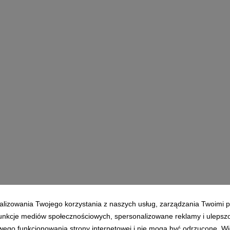
alizowania Twojego korzystania z naszych usług, zarządzania Twoimi p
 funkcje mediów społecznościowych, spersonalizowane reklamy i ulepsz
wego funkcjonowania strony internetowej i nie mogą być odrzucone. Więc