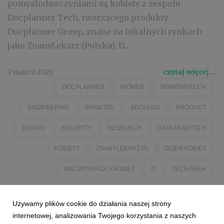
pomysłodawczyniami są kobiety z zespołu
Docplanner Tech, tworzącego produkty
Docplanner Group, znane na lokalnych rynkach
jako ZnanyLekarz (Polska), D...
7 marca 2023
czytaj więcej...
DOCPLANNER
WOMEN
WOMENINTECH
ENGINEERING
FRONTED
BECKEND
PRODUCT
DESING
SECURITY
RESEARCH
DATA ANALYTICS
KOBIETY
ZNANYLEKARZ.PL
DZIEŃ KOBIET
INICJATYWA DLA KOBIET
IT
TECH AREA
Używamy plików cookie do działania naszej strony
internetowej, analizowania Twojego korzystania z naszych