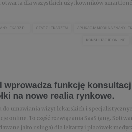
i otwarta dla wszystkich użytkowników smartfonów 
ANYLEKARZ.PL
CZAT Z LEKARZEM
APLIKACJA MOBILNA ZNANYLE
KONSULTACJE ONLINE
 wprowadza funkcję konsultacji
ki na nowe realia rynkowe.
 do umawiania wizyt lekarskich i specjalistyczny
je online. To część rozwiązania SaaS (ang. Software
wane jako usługa) dla lekarzy i placówek medyc