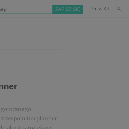
Press Kit
anner
tegorocznego
 z zespołu Docplanner
ch jako ZnanyLekarz