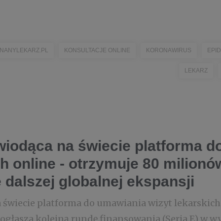
NANYLEKARZ.PL
KONSULTACJE ONLINE
KORONAWIRUS
EPI
LEKARZ
wiodąca na świecie platforma d
ch online - otrzymuje 80 milionó
 dalszej globalnej ekspansji
 świecie platforma do umawiania wizyt lekarskich 
 ogłasza kolejną rundę finansowania (Seria E) w 