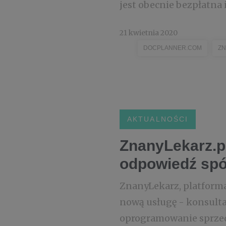
jest obecnie bezpłatna 
21 kwietnia 2020
DOCPLANNER.COM
ZN
AKTUALNOŚCI
ZnanyLekarz.pl
odpowiedź spół
ZnanyLekarz, platforma
nową usługę - konsultac
oprogramowanie sprzeda