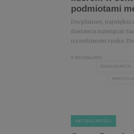
podmiotami m
Docplanner, największa
dostawca rozwiązań Saa
na rodzimym rynku. Do G
9 stycznia 2023
ZNANYLEKARZ.PL
INWESTYCJ
AKTUALNOŚCI