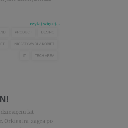
czytaj więcej...
END
PRODUCT
DESING
IET
INICJATYWA DLA KOBIET
IT
TECH AREA
N!
dziesięciu lat
r. Orkiestra zagra po