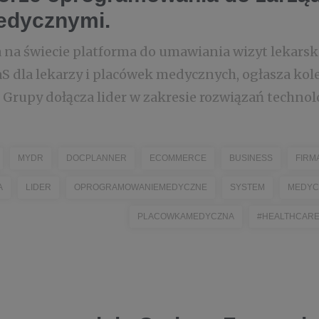
edycznymi.
 na świecie platforma do umawiania wizyt lekarski
S dla lekarzy i placówek medycznych, ogłasza kole
rupy dołącza lider w zakresie rozwiązań technolo
MYDR
DOCPLANNER
ECOMMERCE
BUSINESS
FIRM
A
LIDER
OPROGRAMOWANIEMEDYCZNE
SYSTEM
MEDYC
PLACOWKAMEDYCZNA
#HEALTHCAR