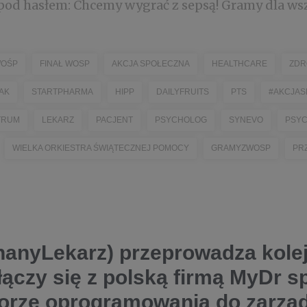
pod hasłem: Chcemy wygrać z sepsą! Gramy dla wszy
OŚP
FINAŁ WOSP
AKCJA SPOŁECZNA
HEALTHCARE
ZDR
AK
STARTPHARMA
HIPP
DAILYFRUITS
PTS
#AKCJAS
TRUM
LEKARZ
PACJENT
PSYCHOLOG
SYNEVO
PSY
WIELKA ORKIESTRA ŚWIĄTECZNEJ POMOCY
GRAMYZWOSP
PR
nanyLekarz) przeprowadza kolej
łączy się z polską firmą MyDr sp.
torze oprogramowania do zarzą