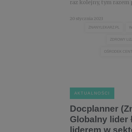
raz kolejny, tym razem 
20 stycznia 2023
ZNANYLEKARZ.PL
W
ZDROWY LIZ
OŚRODEK CEN
AKTUALNOŚCI
Docplanner (Z
Globalny lider 
liderem w sek