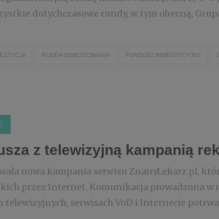
zystkie dotychczasowe rundy, w tym obecną, Grupa 
ESTYCJA
RUNDA INWESTOWANIA
FUNDUSZ INWESTYCYJNY
E
usza z telewizyjną kampanią r
owała nowa kampania serwisu ZnanyLekarz.pl, któ
skich przez Internet. Komunikacja prowadzona w 
h telewizyjnych, serwisach VoD i Internecie potrw