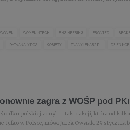
WOMEN
WOMENINTECH
ENGINEERING
FRONTED
BECK
DATA ANALYTICS
KOBIETY
ZNANYLEKARZ.PL
DZIEŃ KOB
onownie zagra z WOŚP pod PKi
środku polskiej zimy” – tak o akcji, która od kilku
ie tylko w Polsce, mówi Jurek Owsiak. 29 stycznia b