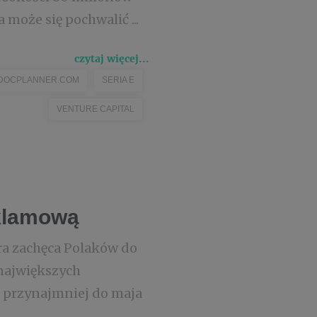
może się pochwalić ...
czytaj więcej...
DOCPLANNER.COM
SERIA E
VENTURE CAPITAL
eklamową
ra zachęca Polaków do
największych
a przynajmniej do maja