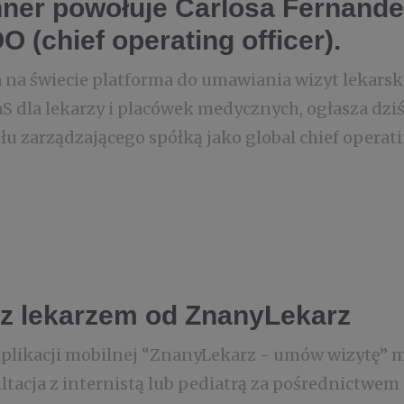
ner powołuje Carlosa Fernandez
 (chief operating officer).
 na świecie platforma do umawiania wizyt lekarski
S dla lekarzy i placówek medycznych, ogłasza dziś
łu zarządzającego spółką jako global chief operating
z lekarzem od ZnanyLekarz
 aplikacji mobilnej “ZnanyLekarz - umów wizytę” m
ltacja z internistą lub pediatrą za pośrednictwe