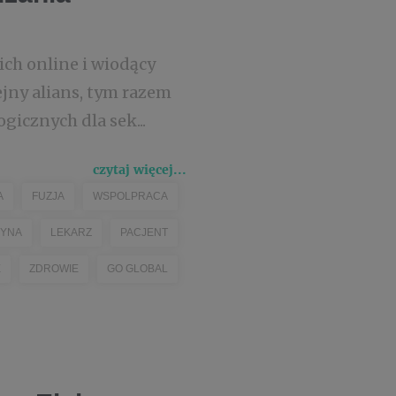
ch online i wiodący
jny alians, tym razem
gicznych dla sek...
czytaj więcej...
A
FUZJA
WSPOLPRACA
YNA
LEKARZ
PACJENT
E
ZDROWIE
GO GLOBAL