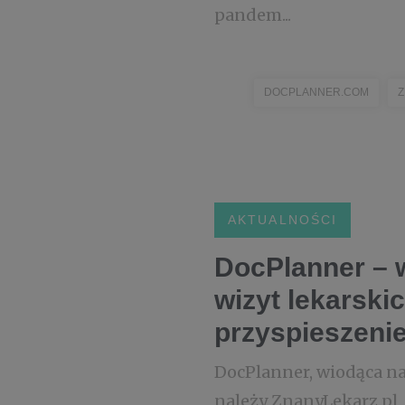
pandem...
DOCPLANNER.COM
Z
AKTUALNOŚCI
DocPlanner – 
wizyt lekarski
przyspieszenie
DocPlanner, wiodąca na
należy ZnanyLekarz.pl,