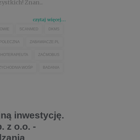
stkich! Znan...
czytaj więcej...
OWIE
SCANMED
DKMS
POLECZNA
ZABAWIACZE.PL
CHOTERAPEUTA
ZAĆMOBUS
ZYCHODNIA WOŚP
BADANIA
ną inwestycję.
 z o.o. -
dzania