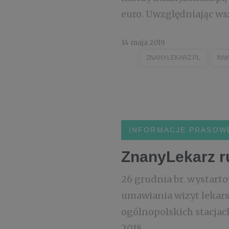
euro. Uwzględniając ws
14 maja 2019
ZNANYLEKARZ.PL
INW
INFORMACJE PRASOW
ZnanyLekarz r
26 grudnia br. wystart
umawiania wizyt lekar
ogólnopolskich stacjac
2018 ...