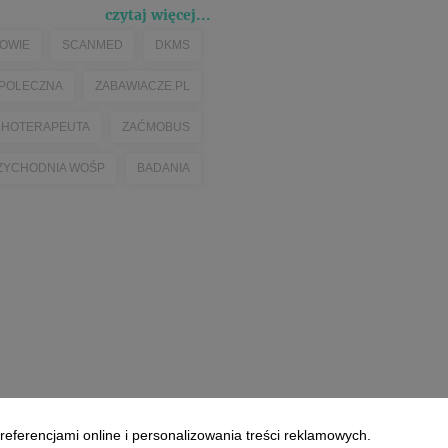
czytaj więcej...
OWIE
SCANMED
DKMS
POLECZNA
ZABAWIACZE.PL
CHOTERAPEUTA
ZAĆMOBUS
ZYCHODNIA WOŚP
BADANIA
referencjami online i personalizowania treści reklamowych.