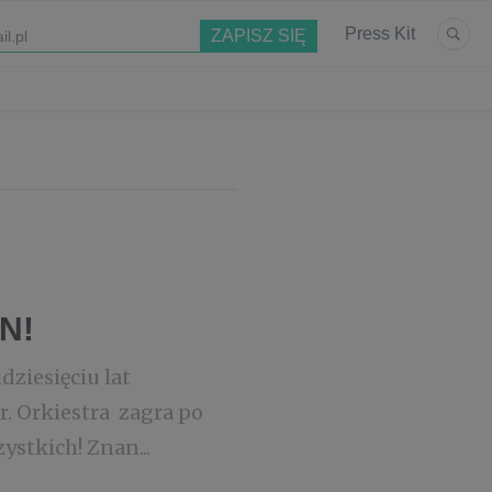
Press Kit
N!
dziesięciu lat
r. Orkiestra zagra po
stkich! Znan...