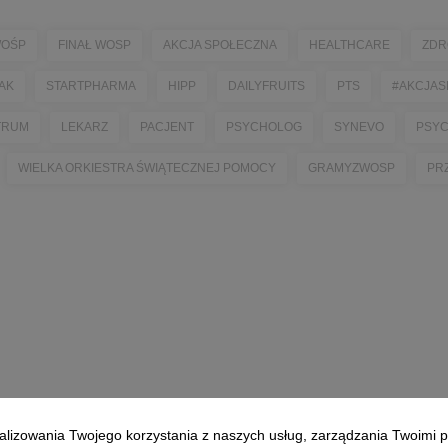
OŚP
FINAŁ WOSP
AKCJA SPOŁECZNA
HEALTHCARE
ZDR
AK
STARTPHARMA
HIPP
DAILYFRUITS
PTS
#AKCJAS
TRUM
LEKARZ
PACJENT
PSYCHOLOG
SYNEVO
PSY
WIELKA ORKIESTRA ŚWIĄTECZNEJ POMOCY
GRAMYZWOSP
PR
alizowania Twojego korzystania z naszych usług, zarządzania Twoimi p