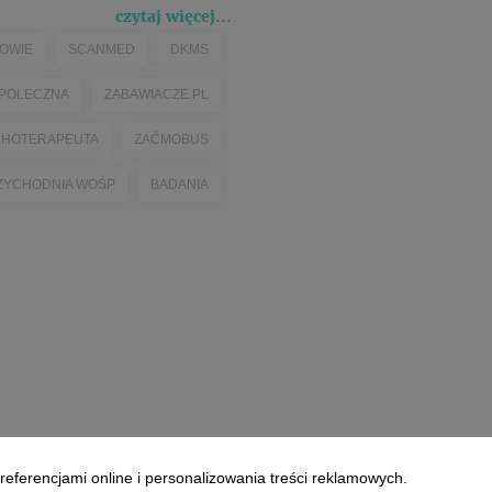
czytaj więcej...
OWIE
SCANMED
DKMS
POLECZNA
ZABAWIACZE.PL
CHOTERAPEUTA
ZAĆMOBUS
ZYCHODNIA WOŚP
BADANIA
referencjami online i personalizowania treści reklamowych.