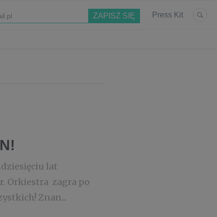
Press Kit
N!
dziesięciu lat
r. Orkiestra zagra po
stkich! Znan...