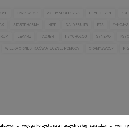
OŚP
FINAŁ WOSP
AKCJA SPOŁECZNA
HEALTHCARE
ZDR
AK
STARTPHARMA
HIPP
DAILYFRUITS
PTS
#AKCJAS
TRUM
LEKARZ
PACJENT
PSYCHOLOG
SYNEVO
PSY
WIELKA ORKIESTRA ŚWIĄTECZNEJ POMOCY
GRAMYZWOSP
PR
alizowania Twojego korzystania z naszych usług, zarządzania Twoimi p