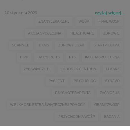
20 stycznia 2023
czytaj więcej...
ZNANYLEKARZ.PL
WOŚP
FINAŁ WOSP
AKCJA SPOŁECZNA
HEALTHCARE
ZDROWIE
SCANMED
DKMS
ZDROWY LIZAK
STARTPHARMA
HIPP
DAILYFRUITS
PTS
#AKCJASPOLECZNA
ZABAWIACZE.PL
OŚRODEK CENTRUM
LEKARZ
PACJENT
PSYCHOLOG
SYNEVO
PSYCHOTERAPEUTA
ZAĆMOBUS
WIELKA ORKIESTRA ŚWIĄTECZNEJ POMOCY
GRAMYZWOSP
PRZYCHODNIA WOŚP
BADANIA