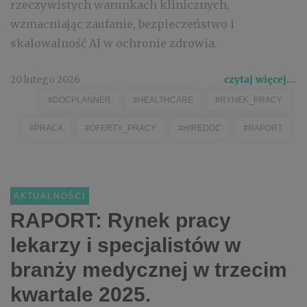
rzeczywistych warunkach klinicznych,
wzmacniając zaufanie, bezpieczeństwo i
skalowalność AI w ochronie zdrowia.
20 lutego 2026
czytaj więcej...
#DOCPLANNER
#HEALTHCARE
#RYNEK_PRACY
#PRACA
#OFERTY_PRACY
#HIREDOC
#RAPORT
AKTUALNOŚCI
RAPORT: Rynek pracy
lekarzy i specjalistów w
branży medycznej w trzecim
kwartale 2025.