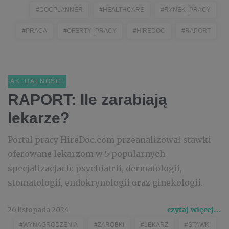
#DOCPLANNER
#HEALTHCARE
#RYNEK_PRACY
#PRACA
#OFERTY_PRACY
#HIREDOC
#RAPORT
AKTUALNOŚCI
RAPORT: Ile zarabiają
lekarze?
Portal pracy HireDoc.com przeanalizował stawki
oferowane lekarzom w 5 popularnych
specjalizacjach: psychiatrii, dermatologii,
stomatologii, endokrynologii oraz ginekologii.
26 listopada 2024
czytaj więcej...
#WYNAGRODZENIA
#ZAROBKI
#LEKARZ
#STAWKI