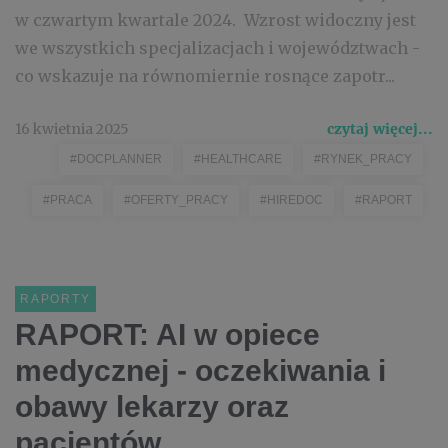
w czwartym kwartale 2024. Wzrost widoczny jest
we wszystkich specjalizacjach i województwach -
co wskazuje na równomiernie rosnące zapotr...
16 kwietnia 2025
czytaj więcej...
#DOCPLANNER
#HEALTHCARE
#RYNEK_PRACY
#PRACA
#OFERTY_PRACY
#HIREDOC
#RAPORT
RAPORTY
RAPORT: AI w opiece
medycznej - oczekiwania i
obawy lekarzy oraz
pacjentów