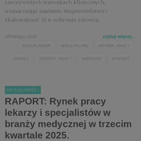
rzeczywistych warunkach klinicznych,
wzmacniając zaufanie, bezpieczeństwo i
skalowalność AI w ochronie zdrowia.
20 lutego 2026
czytaj więcej...
#DOCPLANNER
#HEALTHCARE
#RYNEK_PRACY
#PRACA
#OFERTY_PRACY
#HIREDOC
#RAPORT
AKTUALNOŚCI
RAPORT: Rynek pracy
lekarzy i specjalistów w
branży medycznej w trzecim
kwartale 2025.