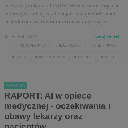
w czwartym kwartale 2024. Wzrost widoczny jest
we wszystkich specjalizacjach i województwach -
co wskazuje na równomiernie rosnące zapotr...
16 kwietnia 2025
czytaj więcej...
#DOCPLANNER
#HEALTHCARE
#RYNEK_PRACY
#PRACA
#OFERTY_PRACY
#HIREDOC
#RAPORT
RAPORTY
RAPORT: AI w opiece
medycznej - oczekiwania i
obawy lekarzy oraz
pacjentów