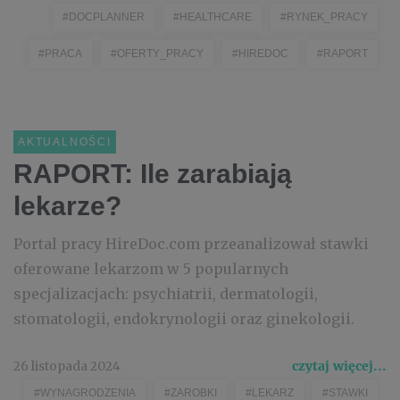
#DOCPLANNER
#HEALTHCARE
#RYNEK_PRACY
#PRACA
#OFERTY_PRACY
#HIREDOC
#RAPORT
AKTUALNOŚCI
RAPORT: Ile zarabiają
lekarze?
Portal pracy HireDoc.com przeanalizował stawki
oferowane lekarzom w 5 popularnych
specjalizacjach: psychiatrii, dermatologii,
stomatologii, endokrynologii oraz ginekologii.
26 listopada 2024
czytaj więcej...
#WYNAGRODZENIA
#ZAROBKI
#LEKARZ
#STAWKI